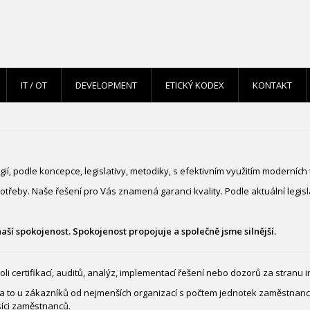
IT / OT
DEVELOPMENT
ETICKÝ KODEX
KONTAKT
í, podle koncepce, legislativy, metodiky, s efektivním využitím moderních 
potřeby. Naše řešení pro Vás znamená garanci kvality. Podle aktuální legis
ší spokojenost. Spokojenost propojuje a společně jsme silnější.
certifikací, auditů, analýz, implementací řešení nebo dozorů za stranu inve
a to u zákazníků od nejmenších organizací s počtem jednotek zaměstnanců,
síci zaměstnanců.