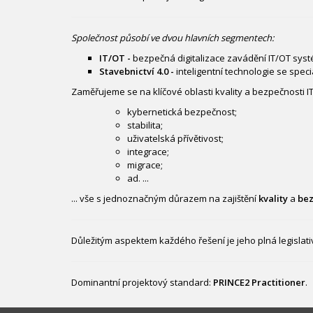
Společnost působí ve dvou hlavních segmentech:
IT/OT -
bezpečná digitalizace zavádění IT/OT sys
Stavebnictví 4.0 -
inteligentní technologie se speci
Zaměřujeme se na klíčové oblasti kvality a bezpečnosti 
kybernetická bezpečnost;
stabilita;
uživatelská přívětivost;
integrace;
migrace;
ad. ...
... vše s jednoznačným důrazem na zajištění
kvality
a
bez
Důležitým aspektem každého řešení je jeho plná legislati
Dominantní projektový standard:
PRINCE2 Practitioner
.