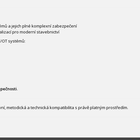
témů a jejich plné komplexní zabezpečení
alizací pro moderní stavebnictví
IT/OT systémů:
pečnosti
.
vní, metodická a technická kompatibilita s právě platným prostředím.