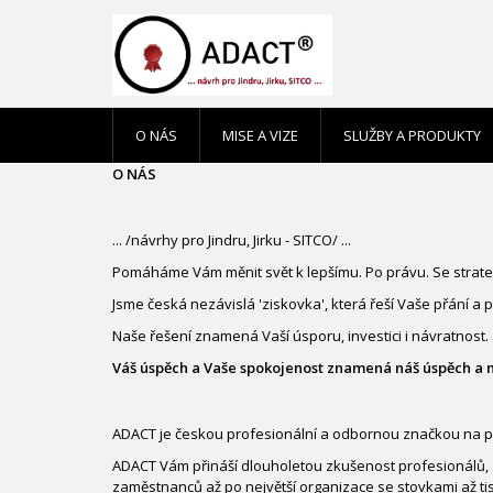
O NÁS
MISE A VIZE
SLUŽBY A PRODUKTY
O NÁS
... /návrhy pro Jindru, Jirku - SITCO/ ...
Pomáháme Vám měnit svět k lepšímu. Po právu. Se strategi
Jsme česká nezávislá 'ziskovka', která řeší Vaše přání a 
Naše řešení znamená Vaší úsporu, investici i návratnost.
Váš úspěch a Vaše spokojenost znamená náš úspěch a na
ADACT je českou profesionální a odbornou značkou na poli 
ADACT Vám přináší dlouholetou zkušenost profesionálů, 
zaměstnanců až po největší organizace se stovkami až ti